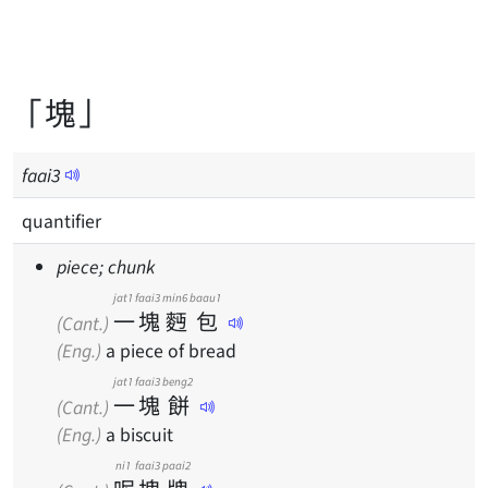
「塊」
faai
3
quantifier
piece; chunk
jat1
faai3
min6
baau1
一
塊
麪
包
(Cant.)
(Eng.)
a piece of bread
jat1
faai3
beng2
一
塊
餅
(Cant.)
(Eng.)
a biscuit
ni1
faai3
paai2