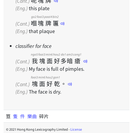
呢
塊
牌
(Cant.)
(Eng.)
this plate
go2
faai3
paai4
bin2
嗰
塊
牌
匾
(Cant.)
(Eng.)
that plaque
classifier for face
ngo5
faai3
min6
hou2
do1
am3
cong1
我
塊
面
好
多
暗
瘡
(Cant.)
(Eng.)
My face is full of pimples.
faai3
min6
hou2
gon1
塊
面
好
乾
。
(Cant.)
(Eng.)
The face is dry.
笪
隻
件
樂曲
碎片
© 2021 Hong Kong Lexicography Limited -
License