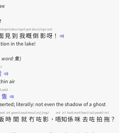
ee
t
in6
gin3
dou2
ngo5
ge3
dou2
jing2
aa3
面
見
到
我
嘅
倒
影
呀
！
tion in the lake!
e word: 隻)
g1
蹤
thin air
5 zek3
冇隻
erted; literally: not even the shadow of a ghost
aan6
si4
gaan3
zau6
mou5
zo2
jing2
m4
zi1
hai6
mai6
heoi3
zo2
paak3
to1
飯
時
間
就
冇
咗
影
，
唔
知
係
咪
去
咗
拍
拖
？