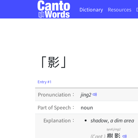
Dictionary
Resources
「影」
Entry #1
Pronunciation：
jing
2
Part of Speech：
noun
Explanation：
shadow, a dim area
syu6
jing2
樹
影
(Cant.)