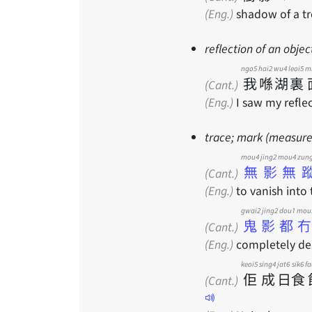
(Eng.)
shadow of a tr
reflection of an objec
ngo5
hai2
wu4
leoi5
m
我
喺
湖
裏
(Cant.)
(Eng.)
I saw my reflec
trace; mark (measur
mou4 jing2 mou4 zun
無影無
(Cant.)
(Eng.)
to vanish into 
gwai2 jing2 dou1 mou
鬼影都
(Cant.)
(Eng.)
completely des
keoi5
sing4
jat6
sik6
f
佢
成
日
食
(Cant.)