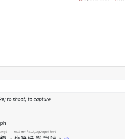
ke; to shoot; to capture
aph
geng3
nei5
m4
hou2
jing2
ngo5
laa1
鏡
，
你
唔
好
影
我
啦
。