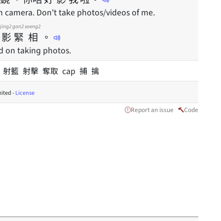
on camera. Don't take photos/videos of me.
jing2
gan2
soeng2
影
緊
相
。
d on taking photos.
 射籃 射擊 奪取 cap 捕 擒
ited -
License
Report an issue
Code