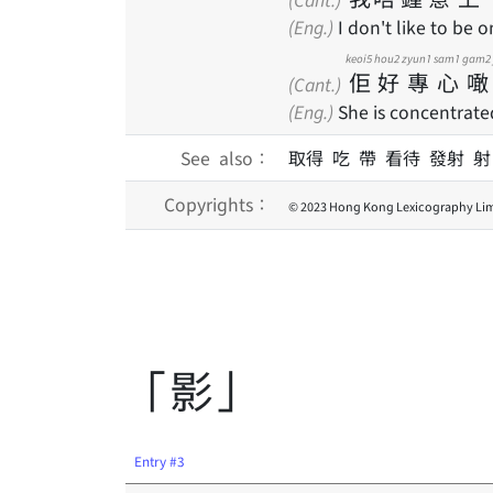
(Eng.)
I don't like to be 
keoi5
hou2
zyun1
sam1
gam2
佢
好
專
心
噉
(Cant.)
(Eng.)
She is concentrate
See also：
取得 吃 帶 看待 發射 射
Copyrights：
© 2023 Hong Kong Lexicography Lim
「影」
Entry #3