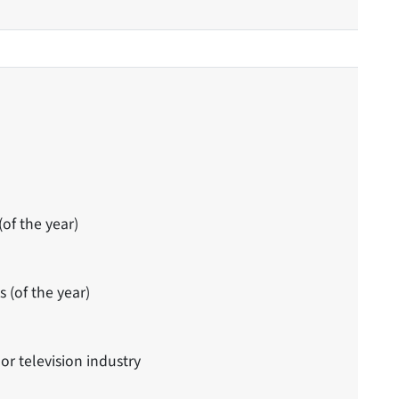
(of the year)
 (of the year)
or television industry