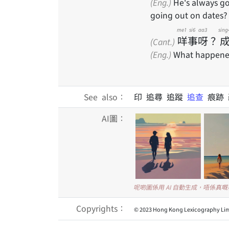
(Eng.)
He's always go
going out on dates?
me1
si6
aa3
sing
咩
事
呀
？
(Cant.)
(Eng.)
What happened?
See also：
印 追尋 追蹤
追查
痕跡
AI圖：
呢啲圖係用 AI 自動生成，唔係真
Copyrights：
© 2023 Hong Kong Lexicography Lim