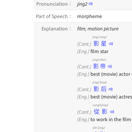
Pronunciation：
jing
2
Part of Speech：
morpheme
Explanation：
film; motion picture
jing2 sing1
影星
(Cant.)
(Eng.)
film star
jing2 dai3
影帝
(Cant.)
(Eng.)
best (movie) actor 
jing2 hau6
影后
(Cant.)
(Eng.)
best (movie) actress
cung4 jing2
從影
(Cant.)
(Eng.)
to work in the film 
sik1 jing2