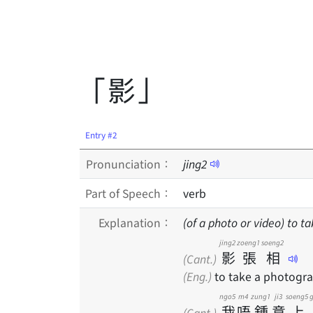
「影」
Entry #2
Pronunciation：
jing
2
Part of Speech：
verb
Explanation：
(of a photo or video) to ta
jing2
zoeng1
soeng2
影
張
相
(Cant.)
(Eng.)
to take a photogr
ngo5
m4
zung1
ji3
soeng5
我
唔
鍾
意
上
(Cant.)