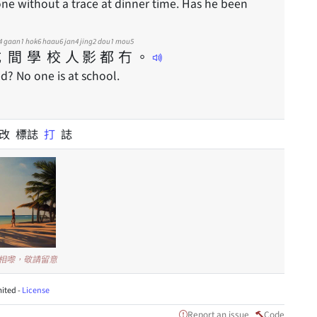
ne without a trace at dinner time. Has he been
4
gaan1
hok6
haau6
jan4
jing2
dou1
mou5
成
間
學
校
人
影
都
冇
。
 No one is at school.
 改 標誌
打
誌
嘅相嚟，敬請留意
ited -
License
Report an issue
Code