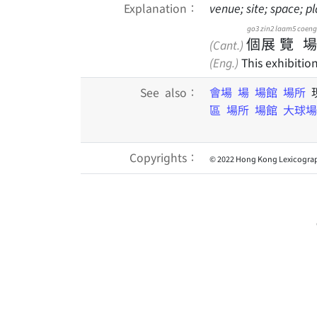
Explanation：
venue; site; space; 
go3
zin2
laam5
coeng
個
展
覽
場
(Cant.)
(Eng.)
This exhibitio
See also：
會場
場
場館
場所
區
場所
場館
大球場
Copyrights：
© 2022 Hong Kong Lexicograp