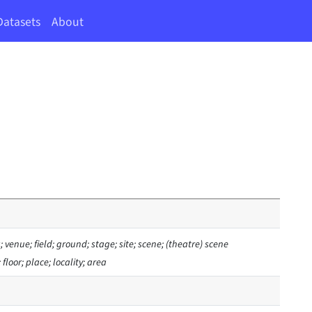
Datasets
About
 venue; field; ground; stage; site; scene; (theatre) scene
 floor; place; locality; area