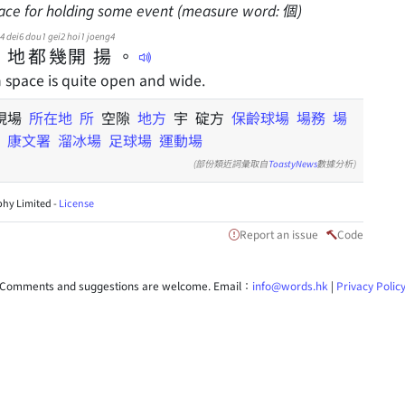
place for holding some event (measure word: 個)
4
dei6
dou1
gei2
hoi1
joeng4
地
都
幾
開
揚
。
n space is quite open and wide.
現場
所在地
所
空隙
地方
宇 碇方
保齡球場
場務
場
康文署
溜冰場
足球場
運動場
(部份類近詞彙取自
ToastyNews
數據分析)
hy Limited -
License
Report an issue
Code
Comments and suggestions are welcome. Email：
info@words.hk
|
Privacy Polic