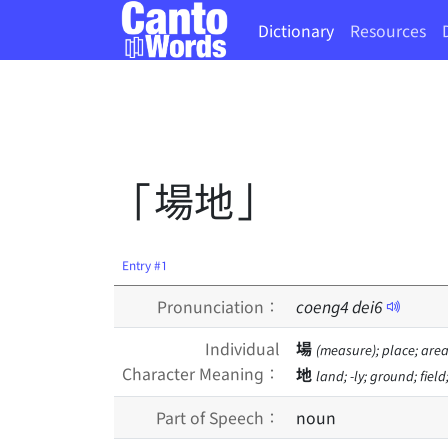
Dictionary
Resources
「場地」
Entry #1
Pronunciation：
coeng
4
dei
6
Individual
場
(measure); place; area;
Character Meaning：
地
land; -ly; ground; field;
Part of Speech：
noun