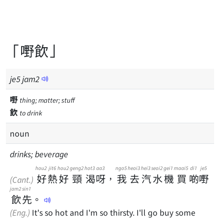
「嘢飲」
je
5
jam
2
嘢
thing; matter; stuff
飲
to drink
noun
drinks; beverage
hou2
jit6
hou2
geng2
hot3
aa3
ngo5
heoi3
hei3
seoi2
gei1
maai5
di1
je5
好
熱
好
頸
渴
呀
，
我
去
汽
水
機
買
啲
嘢
(Cant.)
jam2
sin1
飲
先
。
(Eng.)
It's so hot and I'm so thirsty. I'll go buy some