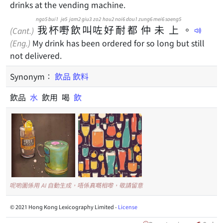
drinks at the vending machine.
ngo5
bui1
je5
jam2
giu3
zo2
hou2
noi6
dou1
zung6
mei6
soeng5
我
杯
嘢
飲
叫
咗
好
耐
都
仲
未
上
。
(Cant.)
(Eng.)
My drink has been ordered for so long but still
not delivered.
Synonym：
飲品
飲料
飲品
水
飲用 喝
飲
呢啲圖係用 AI 自動生成，唔係真嘅相嚟，敬請留意
© 2021 Hong Kong Lexicography Limited -
License