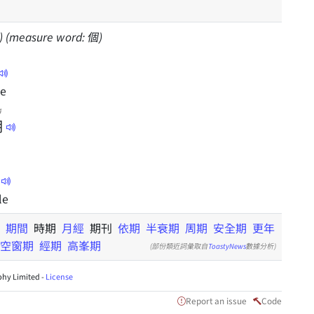
me) (measure word: 個)
le
4
期
le
期
期間
時期
月經
期刊
依期
半衰期
周期
安全期
更年
空窗期
經期
高峯期
(部份類近詞彙取自
ToastyNews
數據分析)
hy Limited -
License
Report an issue
Code