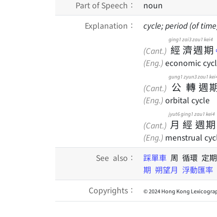
Part of Speech：
noun
Explanation：
cycle; period (of ti
ging1
zai3
zau1
kei4
經
濟
週
期
(Cant.)
(Eng.)
economic cyc
gung1
zyun3
zau1
kei
公
轉
週
(Cant.)
(Eng.)
orbital cycle
jyut6
ging1
zau1
kei4
月
經
週
期
(Cant.)
(Eng.)
menstrual cyc
See also：
踩單車
周 循環 定
期
朔望月
浮動匯率
Copyrights：
© 2024 Hong Kong Lexicograp