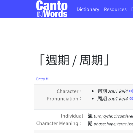
Dictionary
Resources
「週期 / 周期」
Entry #1
Character、
週期
zau
1
kei
4
Pronunciation：
周期
zau
1
kei
4
Individual
週
turn; cycle; circumfer
Character Meaning：
期
phase; hope; term; iss