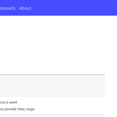
Datasets
About
ence; a week
ue; periodic time; stage