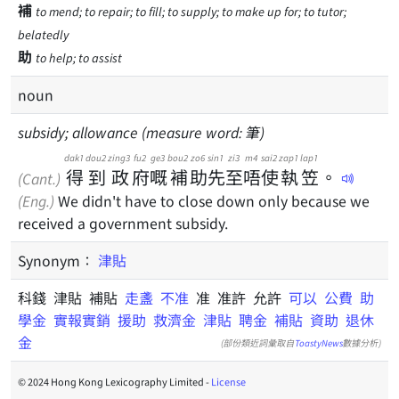
補
to mend; to repair; to fill; to supply; to make up for; to tutor;
belatedly
助
to help; to assist
noun
subsidy; allowance (measure word: 筆)
dak1
dou2
zing3
fu2
ge3
bou2
zo6
sin1
zi3
m4
sai2
zap1
lap1
得
到
政
府
嘅
補
助
先
至
唔
使
執
笠
。
(Cant.)
(Eng.)
We didn't have to close down only because we
received a government subsidy.
Synonym：
津貼
科錢 津貼 補貼
走盞
不准
准 准許 允許
可以
公費
助
學金
實報實銷
援助
救濟金
津貼
聘金
補貼
資助
退休
金
(部份類近詞彙取自
ToastyNews
數據分析)
© 2024 Hong Kong Lexicography Limited -
License