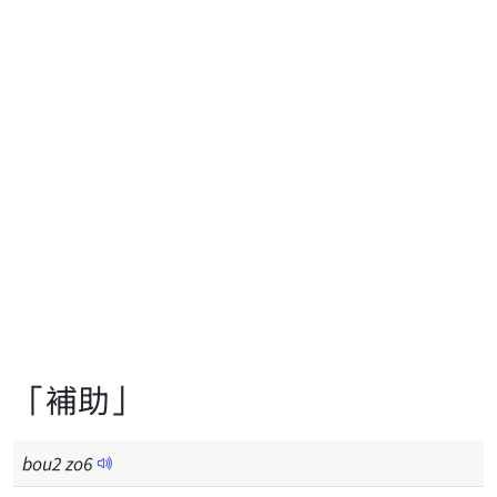
「補助」
bou
2
zo
6