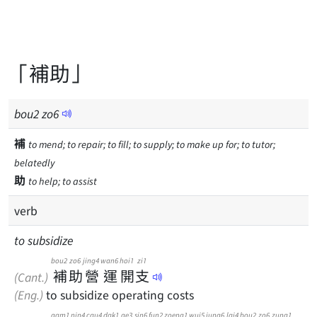
「補助」
bou
2
zo
6
補
to mend; to repair; to fill; to supply; to make up for; to tutor;
belatedly
助
to help; to assist
verb
to subsidize
bou2
zo6
jing4
wan6
hoi1
zi1
補
助
營
運
開
支
(Cant.)
(Eng.)
to subsidize operating costs
gam1
nin4
cau4
dak1
ge3
sin6
fun2
zoeng1
wui5
jung6
lai4
bou2
zo6
zung1