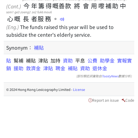
今
年
籌
得
嘅
善
款
將
會
用
嚟
補
助
中
(Cant.)
sam1
ge3
zoeng2
ze2
fuk6
mou6
心
嘅
長
者
服
務
。
(Eng.)
The funds raised this year will be used to
subsidize the center's elderly service.
Synonym：
補貼
貼
幫補 補貼 津貼 加持
資助
平息
公費
助學金
實報實
銷
援助
救濟金
津貼
聘金
補貼
資助
退休金
(部份類近詞彙取自
ToastyNews
數據分析)
© 2024 Hong Kong Lexicography Limited -
License
Report an issue
Code