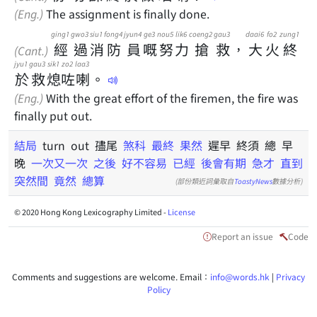
(Eng.)
The assignment is finally done.
ging1
gwo3
siu1
fong4
jyun4
ge3
nou5
lik6
coeng2
gau3
daai6
fo2
zung1
經
過
消
防
員
嘅
努
力
搶
救
，
大
火
終
(Cant.)
jyu1
gau3
sik1
zo2
laa3
於
救
熄
咗
喇
。
(Eng.)
With the great effort of the firemen, the fire was
finally put out.
結局
turn out 孻尾
煞科
最終
果然
遲早 終須 總 早
晚
一次又一次
之後
好不容易
已經
後會有期
急才
直到
突然間
竟然
總算
(部份類近詞彙取自
ToastyNews
數據分析)
© 2020 Hong Kong Lexicography Limited -
License
Report an issue
Code
Comments and suggestions are welcome. Email：
info@words.hk
|
Privacy
Policy