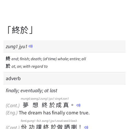
「終於」
zung
1
jyu
1
終
end; finish; death; (of time) whole; entire; all
於
at, on; with regard to
adverb
finally; eventually; at last
mung6
soeng2
zung1
jyu1
sing4
zan1
夢
想
終
於
成
真
。
(Cant.)
(Eng.)
The dream has finally come true.
fan6
gung1
fo3
zung1
jyu1
zou6
saai3
laa3
份
功
課
終
於
做
晒
喇
！
(Cant.)