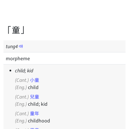
「童」
tung
4
morpheme
child; kid
(Cant.)
小童
(Eng.)
child
(Cant.)
兒童
(Eng.)
child; kid
(Cant.)
童年
(Eng.)
childhood