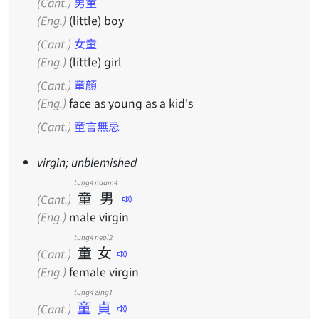
(Cant.)
男童
(Eng.)
(little) boy
(Cant.)
女童
(Eng.)
(little) girl
(Cant.)
童顏
(Eng.)
face as young as a kid's
(Cant.)
童言無忌
virgin; unblemished
tung4
naam4
童
男
(Cant.)
(Eng.)
male virgin
tung4
neoi2
童
女
(Cant.)
(Eng.)
female virgin
tung4 zing1
童貞
(Cant.)