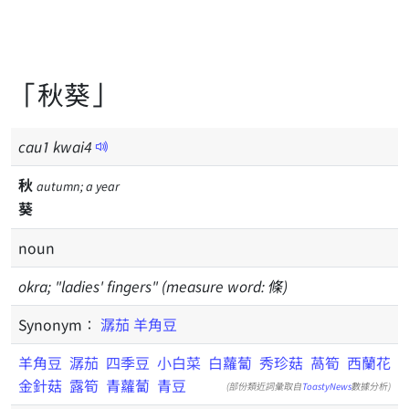
「秋葵」
cau
1
kwai
4
秋
autumn; a year
葵
noun
okra; "ladies' fingers" (measure word: 條)
Synonym：
潺茄
羊角豆
羊角豆
潺茄
四季豆
小白菜
白蘿蔔
秀珍菇
萵筍
西蘭花
金針菇
露筍
青蘿蔔
青豆
(部份類近詞彙取自
ToastyNews
數據分析)