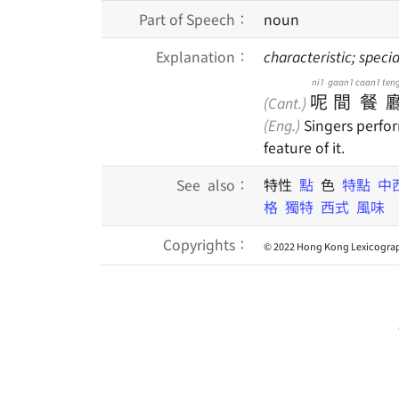
Part of Speech：
noun
Explanation：
characteristic; spec
ni1
gaan1
caan1
ten
呢
間
餐
(Cant.)
(Eng.)
Singers perform
feature of it.
See also：
特性
點
色
特點
中
格
獨特
西式
風味
Copyrights：
© 2022 Hong Kong Lexicograp