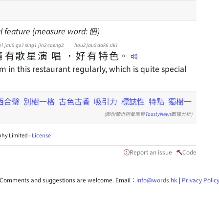
ial feature (measure word: 個)
g1
jau5
go1
sing1
jin2
coeng3
hou2
jau5
dak6
sik1
廳
有
歌
星
演
唱
，
好
有
特
色
。
 in this restaurant regularly, which is quite special
西合璧
別樹一格
古色古香
吸引力
標誌性
特點
獨樹一
(部份類近詞彙取自
ToastyNews
數據分析)
hy Limited -
License
Report an issue
Code
Comments and suggestions are welcome. Email：
info@words.hk
|
Privacy Polic