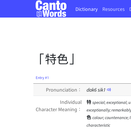
Dictionary
Resources
「特色」
Entry #1
Pronunciation：
dak
6
sik
1
Individual
特
special; exceptional; 
Character Meaning：
exceptionally; remarkabl
色
colour; countenance; lo
characteristic