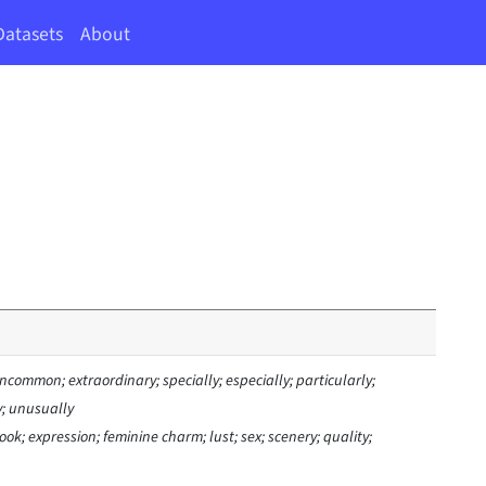
Datasets
About
uncommon; extraordinary; specially; especially; particularly;
y; unusually
ok; expression; feminine charm; lust; sex; scenery; quality;