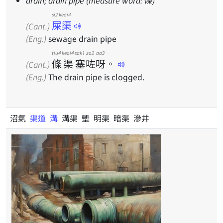
drain; drain pipe (measure word: 條)
si2 keoi4
屎渠
(Cant.)
(Eng.)
sewage drain pipe
tiu4
keoi4
sak1
zo2
aa3
條
渠
塞
咗
呀
。
(Cant.)
(Eng.)
The drain pipe is clogged.
沼氣
渠道
溝
溝渠 塹 明渠 暗渠 滲井