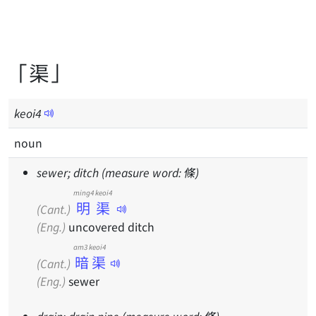
「渠」
keoi
4
noun
sewer; ditch (measure word: 條)
ming4 keoi4
明渠
(Cant.)
(Eng.)
uncovered ditch
am3 keoi4
暗渠
(Cant.)
(Eng.)
sewer