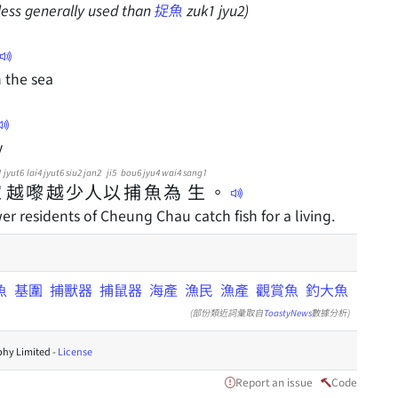
 (less generally used than
捉魚
zuk1 jyu2)
n the sea
y
1
jyut6
lai4
jyut6
siu2
jan2
ji5
bou6
jyu4
wai4
sang1
家
越
嚟
越
少
人
以
捕
魚
為
生
。
r residents of Cheung Chau catch fish for a living.
魚
基圍
捕獸器
捕鼠器
海產
漁民
漁產
觀賞魚
釣大魚
(部份類近詞彙取自
ToastyNews
數據分析)
hy Limited -
License
Report an issue
Code