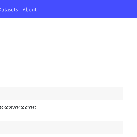
Datasets
About
 to capture; to arrest