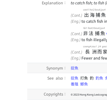
Explanation：
to catch fish; to fish
ceot1
hoi2
bou6
jyu4
出
海
捕
魚
(Cant.)
(Eng.)
to catch fish i
fei1
faat3
bou6
jyu4
非
法
捕
魚
(Cant.)
(Eng.)
to fish illegall
coeng4
zau1
ji4
gaa
長
洲
而
(Cant.)
(Eng.)
Fewer and fewe
Synonym：
捉魚
See also：
捉魚
打魚 釣
釣魚
養殖
鯽魚
Copyrights：
© 2023 Hong Kong Lexicograp