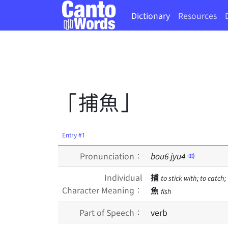
Dictionary
Resources
「捕魚」
Entry #1
Pronunciation：
bou
6
jyu
4
Individual
捕
to stick with; to catch;
Character Meaning：
魚
fish
Part of Speech：
verb