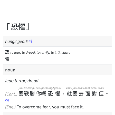
「恐懼」
hung
2
geoi
6
恐
to fear; to dread; to terrify; to intimidate
懼
noun
fear; terror; dread
jiu3
zin3
sing3
nei5
ge3
hung2
geoi6
zau6
jiu3
heoi3
min6
deoi3
keoi5
要
戰
勝
你
嘅
恐
懼
，
就
要
去
面
對
佢
。
(Cant.)
(Eng.)
To overcome fear, you must face it.