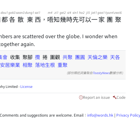
dou1
gok3
saan3
dung1
sai1
m4
zi1
gei2
si4
sin1
ho2
ji5
jat1
gaa1
tyun4
zeoi6
個
都
各
散
東
西
，
唔
知
幾
時
先
可
以
一
家
團
聚
bers are scattered over the globe. I wonder when
together again.
集會
收集 聚腳
攬
捲 圍觀
共聚
團圓
天倫之樂
天各
安居樂業
相聚
落地生根
重聚
(部份類近詞彙取自
ToastyNews
數據分析)
hy Limited -
License
Report an issue
Code
Comments and suggestions are welcome. Email：
info@words.hk
|
Privacy Polic