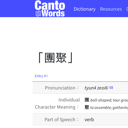
Dictionary
Resources
「團聚」
Entry #1
Pronunciation：
tyun
4
zeoi
6
Individual
團
ball-shaped; tour grou
Character Meaning：
聚
to assemble; gatherin
Part of Speech：
verb