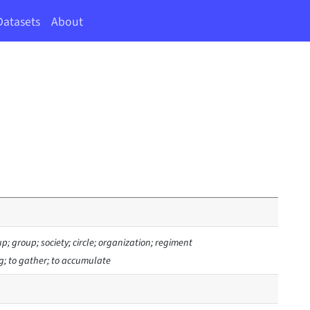
Datasets
About
p; group; society; circle; organization; regiment
g; to gather; to accumulate