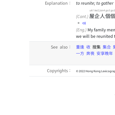
Explanation：
to reunite; to gather
uk1
kei2
jan4
go3
go3
屋
企
人
個
(Cant.)
。
(Eng.)
My family mem
we will be reunited 
See also：
重逢
收
搜集
集合
一方
奔喪
安享晚年
Copyrights：
© 2022 Hong Kong Lexicograp