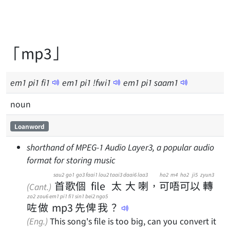
「mp3」
em
1
pi
1
fi
1
em
1
pi
1
!fwi1
em
1
pi
1
saam
1
noun
Loanword
shorthand of MPEG-1 Audio Layer3, a popular audio
format for storing music
sau2
go1
go3
faai1 lou2
taai3
daai6
laa3
ho2
m4
ho2
ji5
zyun3
首
歌
個
file
太
大
喇
，
可
唔
可
以
轉
(Cant.)
zo2
zou6
em1 pi1 fi1
sin1
bei2
ngo5
咗
做
mp3
先
俾
我
？
(Eng.)
This song's file is too big, can you convert it