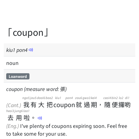
「coupon」
kiu
1
pon
4
noun
Loanword
coupon (measure word: 張)
ngo5
jau5
daai6
baa2
kiu1 pon4
zau6
gwo3
kei4
ceoi4
bin2
lo2
di1
我
有
大
把
coupon
就
過
期
，
隨
便
攞
啲
(Cant.)
heoi3
jung6
laa1
去
用
啦
。
(Eng.)
I've plenty of coupons expiring soon. Feel free
to take some for your use.