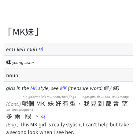
「MK妹」
em
1
kei
1
mui
1
妹
young sister
noun
girls in the
MK
style, see
MK
(measure word: 個 / 條)
ni1
go3
em1 kei1
mui1
hou2
jau5
jing4
ngo5
gin3
dou2
dou1
wui5
mong6
呢
個
MK
妹
好
有
型
，
我
見
到
都
會
望
(Cant.)
do1
loeng5
ngaan5
多
兩
眼
。
(Eng.)
This MK girl is really stylish, I can't help but take
a second look when I see her.