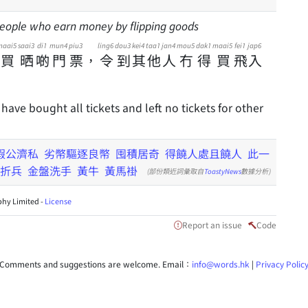
people who earn money by flipping goods
maai5
saai3
di1
mun4
piu3
ling6
dou3
kei4
taa1
jan4
mou5
dak1
maai5
fei1
jap6
買
晒
啲
門
票
，
令
到
其
他
人
冇
得
買
飛
入
 have bought all tickets and left no tickets for other
假公濟私
劣幣驅逐良幣
囤積居奇
得饒人處且饒人
此一
折兵
金盤洗手
黃牛
黃馬褂
(部份類近詞彙取自
ToastyNews
數據分析)
hy Limited -
License
Report an issue
Code
Comments and suggestions are welcome. Email：
info@words.hk
|
Privacy Polic