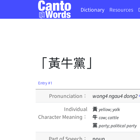
Dictionary
Resources
「黃牛黨」
Entry #1
Pronunciation：
wong
4
ngau
4
dong
2
Individual
黃
yellow; yolk
Character Meaning：
牛
cow; cattle
黨
party; political party
Part of Speech：
noun