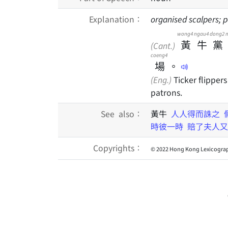
Explanation：
organised scalpers; 
wong4
ngau4
dong2
黃
牛
黨
(Cant.)
coeng4
場
。
(Eng.)
Ticker flippers
patrons.
See also：
黃牛
人人得而誅之
時彼一時
賠了夫人又
Copyrights：
© 2022 Hong Kong Lexicograp