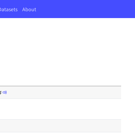
Datasets
About
4