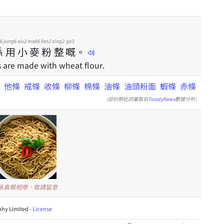
6
jung6
siu2
mak6
fan2
zing2
ge3
係
用
小
麥
粉
整
嘅
。
 are made with wheat flour.
麪
他條
戒條
收條
柳條
棉條
油條
油頭粉面
蝦條
赤條
(部份類近詞彙取自
ToastyNews
數據分析)
唔係真嘅相嚟，敬請留意
hy Limited -
License