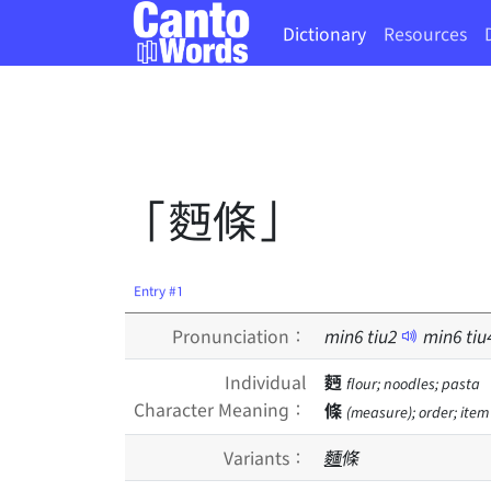
Dictionary
Resources
「麪條」
Entry #1
Pronunciation：
min
6
tiu
2
min
6
tiu
Individual
麪
flour; noodles; pasta
Character Meaning：
條
(measure); order; item
Variants：
麵
條