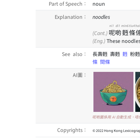
Part of Speech：
noun
Explanation：
noodles
ni1
di1
min6
tiu4
hai
呢
啲
麪
條
(Cant.)
(Eng.)
These noodles
See also：
長壽麪 壽麪
麪
粉
條
間條
AI圖：
呢啲圖係用 AI 自動生成，
Copyrights：
© 2022 Hong Kong Lexicograp