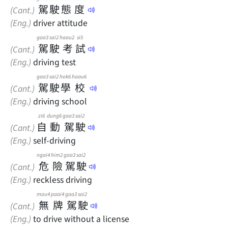
駕
駛
態
度
(Cant.)
(Eng.)
driver attitude
gaa3
sai2
haau2
si5
駕
駛
考
試
(Cant.)
(Eng.)
driving test
gaa3
sai2
hok6
haau6
駕
駛
學
校
(Cant.)
(Eng.)
driving school
zi6
dung6
gaa3
sai2
自
動
駕
駛
(Cant.)
(Eng.)
self-driving
ngai4
him2
gaa3
sai2
危
險
駕
駛
(Cant.)
(Eng.)
reckless driving
mou4
paai4
gaa3
sai2
無
牌
駕
駛
(Cant.)
(Eng.)
to drive without a license