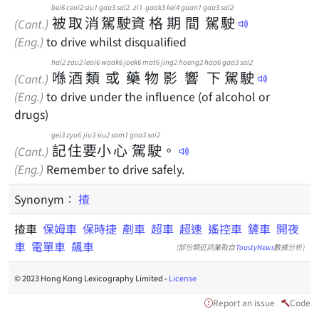
bei6
ceoi2
siu1
gaa3
sai2
zi1
gaak3
kei4
gaan1
gaa3
sai2
被
取
消
駕
駛
資
格
期
間
駕
駛
(Cant.)
(Eng.)
to drive whilst disqualified
hai2
zau2
leoi6
waak6
joek6
mat6
jing2
hoeng2
haa6
gaa3
sai2
喺
酒
類
或
藥
物
影
響
下
駕
駛
(Cant.)
(Eng.)
to drive under the influence (of alcohol or
drugs)
gei3
zyu6
jiu3
siu2
sam1
gaa3
sai2
記
住
要
小
心
駕
駛
。
(Cant.)
(Eng.)
Remember to drive safely.
Synonym：
揸
揸車
保姆車
保時捷
剷車
超車
超速
遙控車
鏟車
開夜
車
電單車
飆車
(部份類近詞彙取自
ToastyNews
數據分析)
© 2023 Hong Kong Lexicography Limited -
License
Report an issue
Code