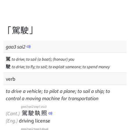
「駕駛」
gaa
3
sai
2
駕
to drive; to sail (a boat); (honour) you
駛
to drive; to fly; to sail; to exploit someone; to spend money
verb
to drive a vehicle; to pilot a plane; to sail a ship; to
control a moving machine for transportation
gaa3
sai2
zap1
ziu3
駕
駛
執
照
(Cant.)
(Eng.)
driving license
gaa3
sai2
taai3
dou6