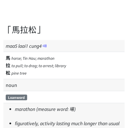
「馬拉松」
maa
5
laai
1
cung
4
馬
horse; Tin Hau; marathon
拉
to pull; to drag; to arrest; library
松
pine tree
noun
Loanword
marathon (measure word: 場)
figuratively, activity lasting much longer than usual