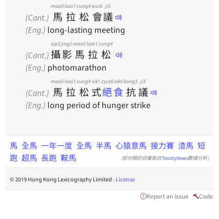
maa5
laai1
cung4
wui6
ji5
馬
拉
松
會
議
(Cant.)
(Eng.)
long-lasting meeting
sip3
jing2
maa5
laai1
cung4
攝
影
馬
拉
松
(Cant.)
(Eng.)
photomarathon
maa5
laai1
cung4
sik1
zyut6 sik6
kong3
ji5
馬
拉
松
式
絕食
抗
議
(Cant.)
(Eng.)
long period of hunger strike
馬
全馬
一年一度
全馬
半馬
心猿意馬
接力賽
渣馬
短
跑
超馬
長跑
鞍馬
(部份類近詞彙取自
ToastyNews
數據分析)
© 2019 Hong Kong Lexicography Limited -
License
Report an issue
Code