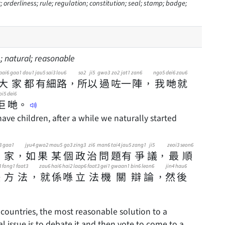
; orderliness; rule; regulation; constitution; seal; stamp; badge;
; natural; reasonable
aai6
gaa1
dou1
jau5
sai3
lou6
so2
ji5
gwo3
zo2
jat1
zan6
ngo5
dei6
zau6
大
家
都
有
細
路
，
所
以
過
咗
一
陣
，
我
哋
就
oi5
dei6
佢
哋
。
ave children, after a while we naturally started
3
gaa1
jyu4
gwo2
mau5
go3
zing3
zi6
man6
tai4
jau5
zang1
ji5
zeoi3
seon6
家
，
如
果
某
個
政
治
問
題
有
爭
議
，
最
順
3
fong1
faat3
zau6
hai6
hai2
laap6
faat3
gei1
gwaan1
bin6
leon6
jin4
hau6
決
方
法
，
就
係
喺
立
法
機
關
辯
論
，
然
後
countries, the most reasonable solution to a
al issue is to debate it and then vote to come to a