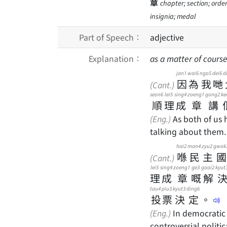
章
chapter; section; order
insignia; medal
Part of Speech：
adjective
Explanation：
as a matter of course
jan1
wai6
ngo5
dei6
d
因
為
我
哋
(Cant.)
seon6
lei5
sing4
zoeng1
gong2
ke
順
理
成
章
講
(Eng.)
As both of us h
talking about them.
hai2
man4
zyu2
gwok
喺
民
主
國
(Cant.)
lei5
sing4
zoeng1
ge3
gaai2
kyut
理
成
章
嘅
解
tau4
piu3
kyut3
ding6
投
票
決
定
。
(Eng.)
In democratic 
controversial politic