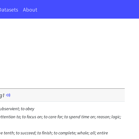
Datasets
About
g
1
ubservient; to obey
ttention to; to focus on; to care for; to spend time on; reason; logic;
 tenth; to succeed; to finish; to complete; whole; all; entire