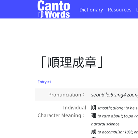
Dictionary
Resources
「順理成章」
Entry #1
Pronunciation：
seon
6
lei
5
sing
4
zoen
Individual
順
smooth; along; to be s
Character Meaning：
理
to care about; to pay a
natural science
成
to accomplish; 10%; one