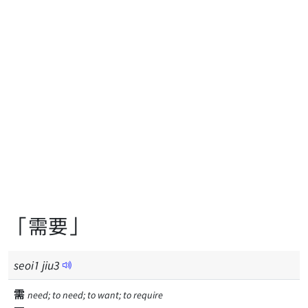
「需要」
seoi
1
jiu
3
需
need; to need; to want; to require