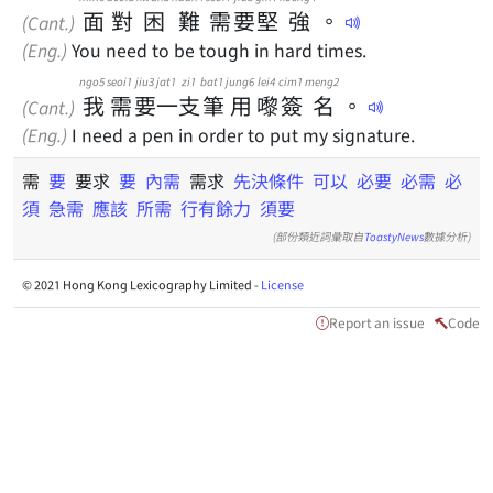
面
對
困
難
需
要
堅
強
。
(Cant.)
(Eng.)
You need to be tough in hard times.
ngo5
seoi1
jiu3
jat1
zi1
bat1
jung6
lei4
cim1
meng2
我
需
要
一
支
筆
用
嚟
簽
名
。
(Cant.)
(Eng.)
I need a pen in order to put my signature.
需
要
要求
要
內需
需求
先決條件
可以
必要
必需
必
須
急需
應該
所需
行有餘力
須要
(部份類近詞彙取自
ToastyNews
數據分析)
© 2021 Hong Kong Lexicography Limited -
License
Report an issue
Code