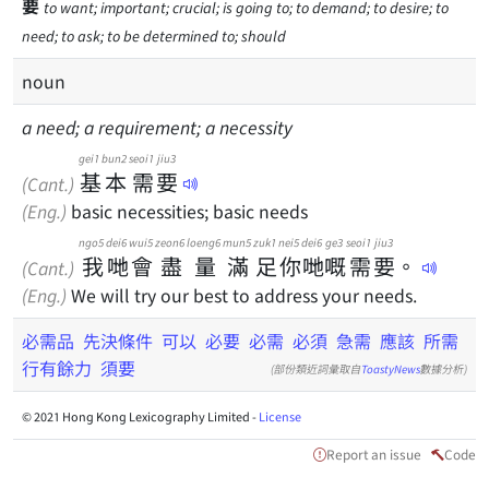
要
to want; important; crucial; is going to; to demand; to desire; to
need; to ask; to be determined to; should
noun
a need; a requirement; a necessity
gei1
bun2
seoi1
jiu3
基
本
需
要
(Cant.)
(Eng.)
basic necessities; basic needs
ngo5
dei6
wui5
zeon6
loeng6
mun5
zuk1
nei5
dei6
ge3
seoi1
jiu3
我
哋
會
盡
量
滿
足
你
哋
嘅
需
要
。
(Cant.)
(Eng.)
We will try our best to address your needs.
必需品
先決條件
可以
必要
必需
必須
急需
應該
所需
行有餘力
須要
(部份類近詞彙取自
ToastyNews
數據分析)
© 2021 Hong Kong Lexicography Limited -
License
Report an issue
Code