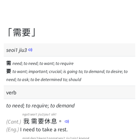
「需要」
seoi
1
jiu
3
需
need; to need; to want; to require
要
to want; important; crucial; is going to; to demand; to desire; to
need; to ask; to be determined to; should
verb
to need; to require; to demand
ngo5
seoi1
jiu3
jau1
sik1
我
需
要
休
息
。
(Cant.)
(Eng.)
I need to take a rest.
min6
deoi3
kwan3
naan4
seoi1
jiu3
gin1
koeng4