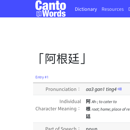
Dictionary
Resources
「阿根廷」
Entry #1
Pronunciation：
aa
3
gan
1
ting
4
Individual
阿
Ah-; to cater to
Character Meaning：
根
root; home; place of r
廷
Part of Speech：
noun