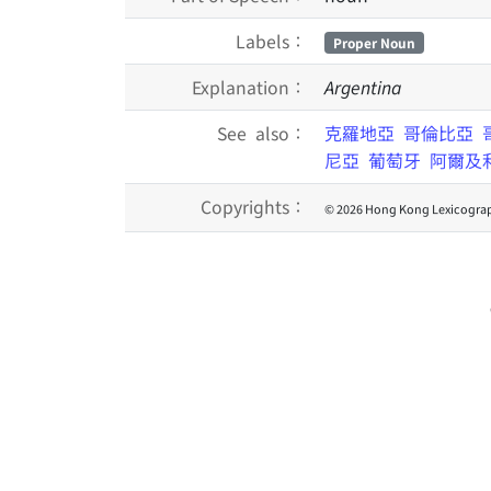
Labels：
Proper Noun
Explanation：
Argentina
See also：
克羅地亞
哥倫比亞
尼亞
葡萄牙
阿爾及
Copyrights：
© 2026 Hong Kong Lexicograp