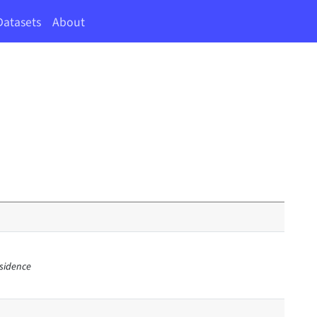
Datasets
About
esidence