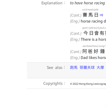
Explanation：
to have horse racing
coi3
maa5
jat6
賽
馬
日
(Cant.)
(Eng.)
horse racing 
gam1
jat6
wui5
jau5
c
今
日
會
有
(Cant.)
(Eng.)
There is a hors
aa3
baa4
hou2
zung1
阿
爸
好
鍾
(Cant.)
(Eng.)
Dad likes hors
See also：
跑馬
哥爾夫球
大摩
Copyrights：
© 2022 Hong Kong Lexicograp