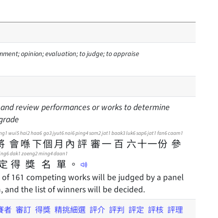
ment; opinion; evaluation; to judge; to appraise
e and review performances or works to determine
 grade
ng1
wui5
hai2
haa6
go3
jyut6
noi6
ping4
sam2
jat1
baak3
luk6
sap6
jat1
fan6
caam1
將
會
喺
下
個
月
內
評
審
一
百
六
十
一
份
參
ing6
dak1
zoeng2
ming4
daan1
定
得
獎
名
單
。
 of 161 competing works will be judged by a panel
 and the list of winners will be decided.
賽者
審訂
得獎
精挑細選
評介
評判
評定
評核
評理