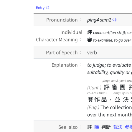
Entry #2
Pronunciation：
ping
4
sam
2
Individual
評
comment((on sth)); com
Character Meaning：
審
to examine; to go over
Part of Speech：
verb
Explanation：
to judge; to evaluat
suitability, quality or
ping4
sam2
tyun4
zoe
評
審
團
(Cant.)
coi3
zok3
ban2
bing6
kyut3
d
賽
作
品
，
並
決
(Eng.)
The collection
over the next month,
See also：
評
睇
判斷
裁決
參