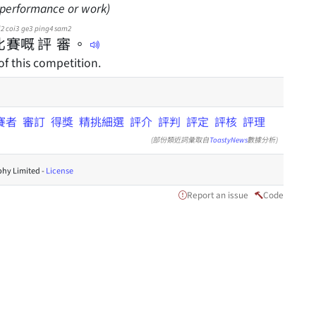
a performance or work)
i2
coi3
ge3
ping4
sam2
比
賽
嘅
評
審
。
of this competition.
賽者
審訂
得獎
精挑細選
評介
評判
評定
評核
評理
(部份類近詞彙取自
ToastyNews
數據分析)
hy Limited -
License
Report an issue
Code