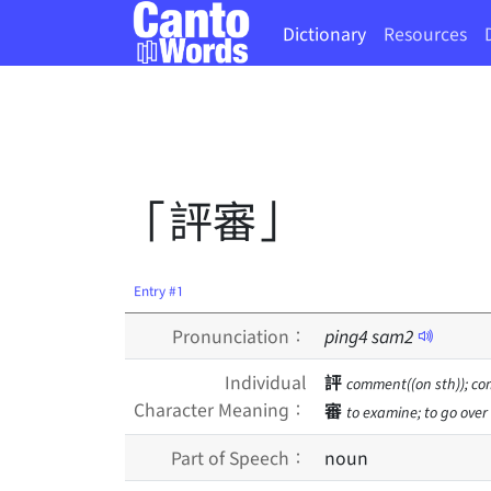
Dictionary
Resources
「評審」
Entry #1
Pronunciation：
ping
4
sam
2
Individual
評
comment((on sth)); com
Character Meaning：
審
to examine; to go over
Part of Speech：
noun