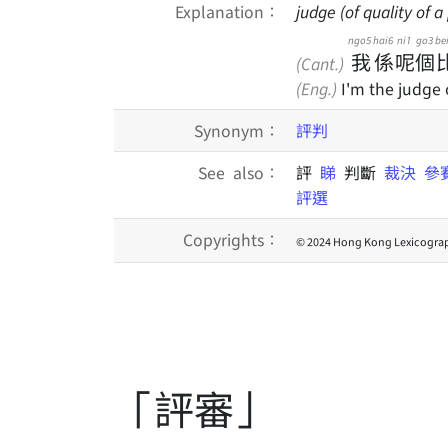
Explanation：
judge (of quality of 
ngo5
hai6
ni1
go3
be
我
係
呢
個
(Cant.)
(Eng.)
I'm the judge 
Synonym：
評判
See also：
評
睇
判斷
裁決
參
評選
Copyrights：
© 2024 Hong Kong Lexicograp
「評審」