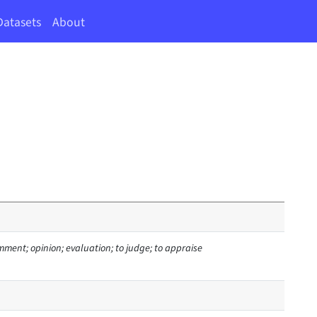
Datasets
About
ment; opinion; evaluation; to judge; to appraise