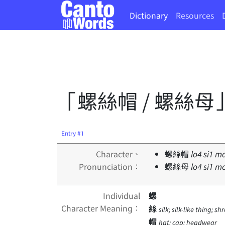
Dictionary
Resources
「螺絲帽 / 螺絲母
Entry #1
Character、
螺絲帽
lo
4
si
1
mo
Pronunciation：
螺絲母
lo
4
si
1
mo
Individual
螺
Character Meaning：
絲
silk; silk-like thing; s
帽
hat; cap; headwear