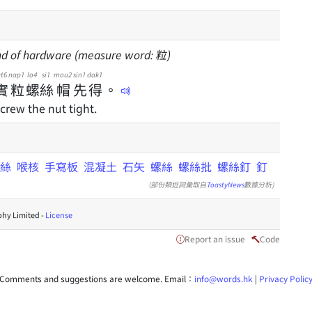
kind of hardware (measure word: 粒)
at6
nap1
lo4
si1
mou2
sin1
dak1
實
粒
螺
絲
帽
先
得
。
crew the nut tight.
絲
喉核
手寫板
混凝土
石矢
螺絲
螺絲批
螺絲釘
釘
(部份類近詞彙取自
ToastyNews
數據分析)
hy Limited -
License
Report an issue
Code
Comments and suggestions are welcome. Email：
info@words.hk
|
Privacy Polic