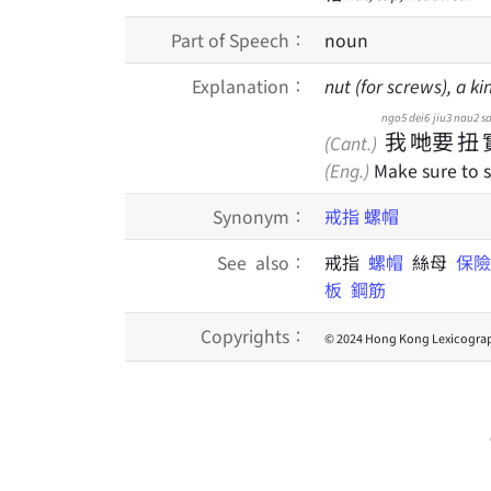
Part of Speech：
noun
Explanation：
nut (for screws), a 
ngo5
dei6
jiu3
nau2
s
我
哋
要
扭
(Cant.)
(Eng.)
Make sure to s
Synonym：
戒指
螺帽
See also：
戒指
螺帽
絲母
保險
板
鋼筋
Copyrights：
© 2024 Hong Kong Lexicograp