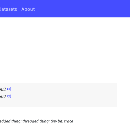
Datasets
About
」
u
2
u
2
hredded thing; threaded thing; tiny bit; trace