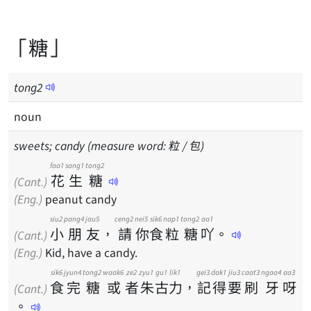
「糖」
tong
2
noun
sweets; candy (measure word: 粒 / 包)
faa1
sang1
tong2
花
生
糖
(Cant.)
(Eng.)
peanut candy
siu2
pang4
jau5
ceng2
nei5
sik6
nap1
tong2
aa1
小
朋
友
，
請
你
食
粒
糖
吖
。
(Cant.)
(Eng.)
Kid, have a candy.
sik6
jyun4
tong2
waak6
ze2
zyu1
gu1
lik1
gei3
dak1
jiu3
caat3
ngaa4
aa3
食
完
糖
或
者
朱
古
力
，
記
得
要
刷
牙
呀
(Cant.)
。