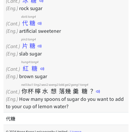
冰糖
(Cant.)
(Eng.)
rock sugar
doi6 tong4
代糖
(Cant.)
(Eng.)
artificial sweetener
pin3 tong4
片糖
(Cant.)
(Eng.)
slab sugar
hung4 tong4
紅糖
(Cant.)
(Eng.)
brown sugar
nei5
bui1
ling2
seoi2
soeng2
lok6
gei2
gang1
tong4
你
杯
檸
水
想
落
幾
羹
糖
？
(Cant.)
(Eng.)
How many spoons of sugar do you want to add
to your cup of lemon water?
代糖
© 2024 Hong Kong Lexicography Limited -
License