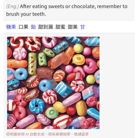
(Eng.)
After eating sweets or chocolate, remember to
brush your teeth.
糖果
口果
飴
甜到漏 甜蜜 甜美
甘
呢啲圖係用 AI 自動生成，唔係真嘅相嚟，敬請留意