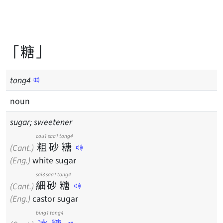
「糖」
tong
4
noun
sugar; sweetener
cou1
saa1
tong4
粗
砂
糖
(Cant.)
(Eng.)
white sugar
sai3
saa1
tong4
細
砂
糖
(Cant.)
(Eng.)
castor sugar
bing1 tong4