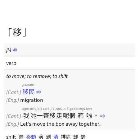
「移」
ji
4
verb
to move; to remove; to shift
ji4 man4
移民
(Cant.)
(Eng.)
migration
ngo5
dei6
jat1
cai4
ji4
zau2
ni1
go3
soeng1
laa1
我
哋
一
齊
移
走
呢
個
箱
啦
。
(Cant.)
(Eng.)
Let's move the box away together.
shift 遷
移動
演 剝
清
排除 卸 鏟