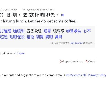
di1
ngaan5
fan3
heoi3
jam2
bui1
gaa3
fe1
sin1
啲
眼
瞓
，
去
飲
杯
咖
啡
先
。
er having lunch. Let me go get some coffee.
打瞌睡
瞌眼瞓
昏昏欲睡
睡意
眼矇矇
嗲聲嗲氣
心不
超超
睡眼惺忪
瞌睡
瞓覺
覺眼
鼻鼾
(部份類近詞彙取自
ToastyNews
數據分析)
hy Limited -
License
Report an issue
Code
Comments and suggestions are welcome. Email：
info@words.hk
|
Privacy Polic