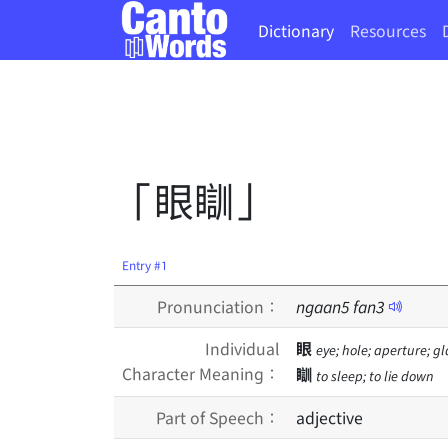
Dictionary
Resources
「眼瞓」
Entry #1
Pronunciation：
ngaan
5
fan
3
Individual
眼
eye; hole; aperture; g
Character Meaning：
瞓
to sleep; to lie down
Part of Speech：
adjective