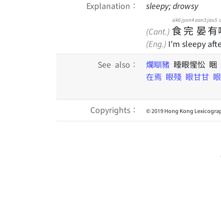
Explanation：
sleepy; drowsy
sik6
jyun4
aan3
jau5
食
完
晏
有
(Cant.)
(Eng.)
I'm sleepy aft
See also：
爛瞓豬
睡眼惺忪 睏
在焉
眼殘
眼甘甘
眼
Copyrights：
© 2019 Hong Kong Lexicograp