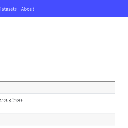
Datasets
About
lance; glimpse