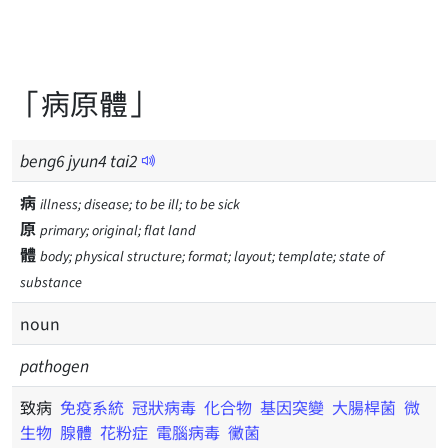
「病原體」
beng
6
jyun
4
tai
2
病
illness; disease; to be ill; to be sick
原
primary; original; flat land
體
body; physical structure; format; layout; template; state of
substance
noun
pathogen
致病
免疫系統
冠狀病毒
化合物
基因突變
大腸桿菌
微
生物
腺體
花粉症
電腦病毒
黴菌