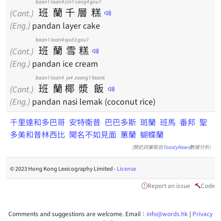
baan1
laan4
cin1
cang4
gou1
班
蘭
千
層
糕
(Cant.)
(Eng.)
pandan layer cake
baan1
laan4
syut3
gou1
班
蘭
雪
糕
(Cant.)
(Eng.)
pandan ice cream
baan1
laan4
je4
zoeng1
faan6
班
蘭
椰
漿
飯
(Cant.)
(Eng.)
pandan nasi lemak (coconut rice)
千里達和多巴哥
安特衞普
巴巴多斯
斑蘭
班馬
番邦
聖
多美和普林西比
聞名不如見面
蕙蘭
蝴蝶蘭
(類近詞彙取自
ToastyNews
數據分析)
© 2023 Hong Kong Lexicography Limited -
License
Report an issue
Code
Comments and suggestions are welcome. Email：
info@words.hk
|
Privacy