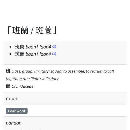
「班蘭 / 斑蘭」
班蘭
baan
1
laan
4
斑蘭
baan
1
laan
4
班
class; group; (military) squad; to assemble; to recruit; to call
together; run; flight; shift; duty
蘭
Orchidaceae
noun
Loanword
pandan