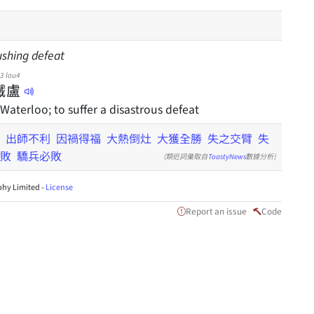
ushing defeat
t3
lou4
鐵
盧
Waterloo; to suffer a disastrous defeat
出師不利
因禍得福
大熱倒灶
大獲全勝
失之交臂
失
敗
驕兵必敗
(類近詞彙取自
ToastyNews
數據分析)
hy Limited -
License
Report an issue
Code
」