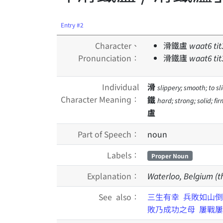
Entry #2
Character、
滑鐵盧
waat
6
tit
Pronunciation：
滑鐵廬
waat
6
tit
Individual
滑
slippery; smooth; to sl
Character Meaning：
鐵
hard; strong; solid; f
盧
Part of Speech：
noun
Labels：
Proper Noun
Explanation：
Waterloo, Belgium (th
See also：
三生有幸
兵敗如山倒
敗乃成功之母
屢戰屢