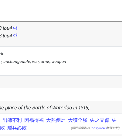
3
lou
4
3
lou
4
ide
irm; unchangeable; iron; arms; weapon
e place of the Battle of Waterloo in 1815)
出師不利
因禍得福
大熱倒灶
大獲全勝
失之交臂
失
敗
驕兵必敗
(類近詞彙取自
ToastyNews
數據分析)