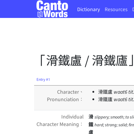
Dictionary
Resources
「滑鐵盧 / 滑鐵廬
Entry #1
Character、
滑鐵盧
waat
6
tit
Pronunciation：
滑鐵廬
waat
6
tit
Individual
滑
slippery; smooth; to sl
Character Meaning：
鐵
hard; strong; solid; f
盧