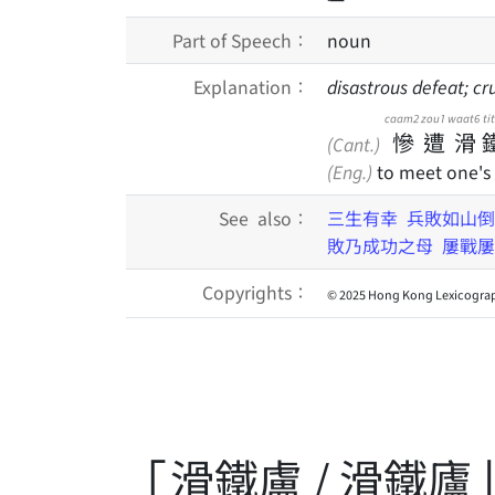
Part of Speech：
noun
Explanation：
disastrous defeat; cr
caam2
zou1
waat6
ti
慘
遭
滑
(Cant.)
(Eng.)
to meet one's 
See also：
三生有幸
兵敗如山倒
敗乃成功之母
屢戰屢
Copyrights：
© 2025 Hong Kong Lexicograp
「滑鐵盧 / 滑鐵廬