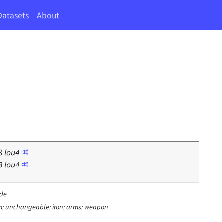
Datasets
About
」
3
lou
4
3
lou
4
ide
irm; unchangeable; iron; arms; weapon