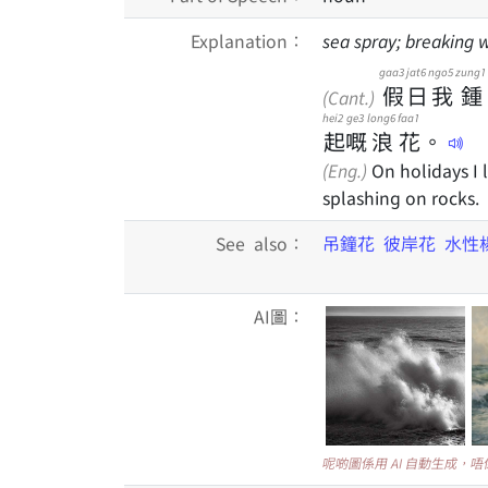
Explanation：
sea spray; breaking 
gaa3
jat6
ngo5
zung1
假
日
我
鍾
(Cant.)
hei2
ge3
long6
faa1
起
嘅
浪
花
。
(Eng.)
On holidays I 
splashing on rocks.
See also：
吊鐘花
彼岸花
水性
AI圖：
呢啲圖係用 AI 自動生成，