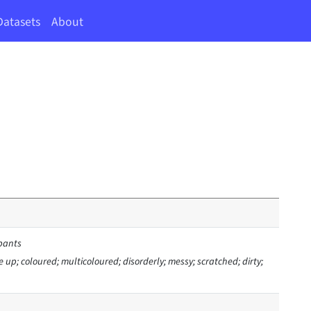
Datasets
About
 pants
e up; coloured; multicoloured; disorderly; messy; scratched; dirty;