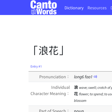
Dictionary
Resources
「浪花」
Entry #1
Pronunciation：
long
6
faa
1
Individual
浪
wave; swell; crotch of
Character Meaning：
花
flower; to spend; to us
blossom
Part of Speech：
noun