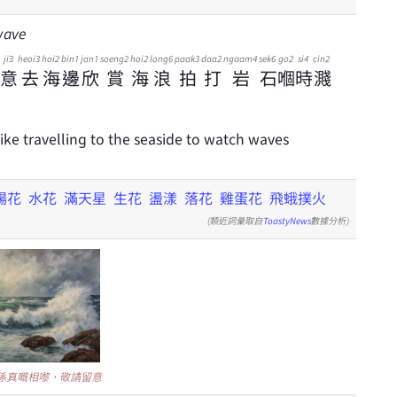
wave
ji3
heoi3
hoi2
bin1
jan1
soeng2
hoi2
long6
paak3
daa2
ngaam4
sek6
go2
si4
cin2
意
去
海
邊
欣
賞
海
浪
拍
打
岩
石
嗰
時
濺
like travelling to the seaside to watch waves
楊花
水花
滿天星
生花
盪漾
落花
雞蛋花
飛蛾撲火
(類近詞彙取自
ToastyNews
數據分析)
唔係真嘅相嚟，敬請留意