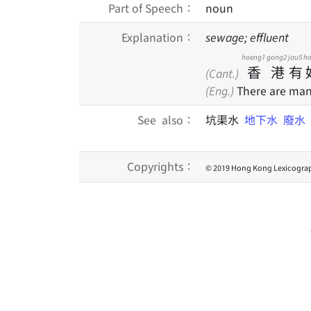
Part of Speech：
noun
Explanation：
sewage; effluent
hoeng1
gong2
jau5
h
香
港
有
(Cant.)
(Eng.)
There are many
See also：
坑渠水
地下水
廢水
Copyrights：
© 2019 Hong Kong Lexicograp