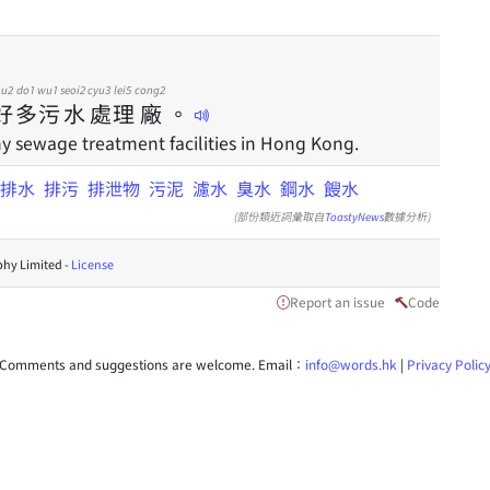
ou2
do1
wu1
seoi2
cyu3
lei5
cong2
好
多
污
水
處
理
廠
。
 sewage treatment facilities in Hong Kong.
排水
排污
排泄物
污泥
濾水
臭水
鋼水
餿水
(部份類近詞彙取自
ToastyNews
數據分析)
hy Limited -
License
Report an issue
Code
Comments and suggestions are welcome. Email：
info@words.hk
|
Privacy Polic