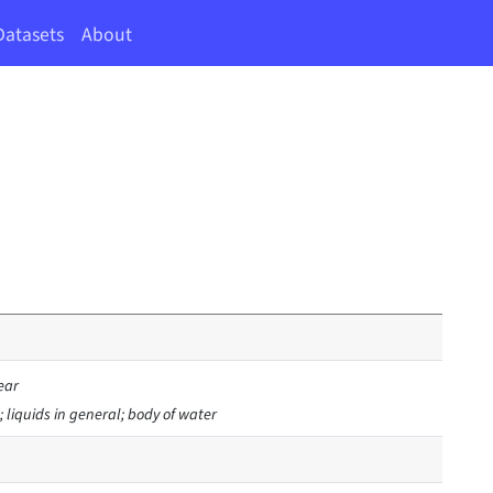
Datasets
About
mear
 liquids in general; body of water