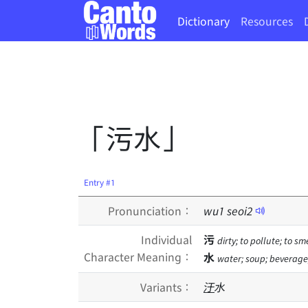
Dictionary
Resources
「污水」
Entry #1
Pronunciation：
wu
1
seoi
2
Individual
污
dirty; to pollute; to s
Character Meaning：
水
water; soup; beverage;
Variants：
汙
水