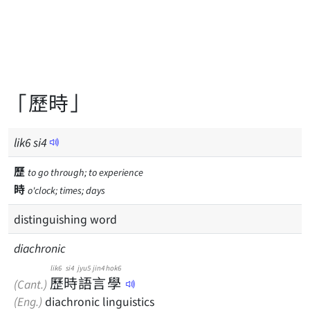
「歷時」
lik
6
si
4
歷
to go through; to experience
時
o'clock; times; days
distinguishing word
diachronic
lik6
si4
jyu5
jin4
hok6
歷
時
語
言
學
(Cant.)
(Eng.)
diachronic linguistics