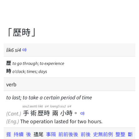
「歷時」
lik
6
si
4
歷
to go through; to experience
時
o'clock; times; days
verb
to last; to take a certain period of time
sau2
seot6
lik6
si4
loeng5
siu2
si4
手
術
歷
時
兩
小
時
。
(Cant.)
(Eng.)
The operation lasted for two hours.
捱
持續
後
孻尾
事隔
前前後後
前後
史無前例
整整
斷