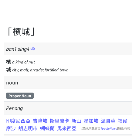
「檳城」
ban
1
sing
4
檳
a kind of nut
城
city; mall; arcade; fortified town
noun
Proper Noun
Penang
印度尼西亞
吉隆坡
斯里蘭卡
新山
星加坡
温哥華
福爾
摩沙
胡志明市
蝴蝶蘭
馬來西亞
(類近詞彙取自
ToastyNews
數據分析)