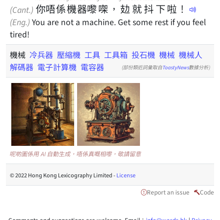
你
唔
係
機
器
嚟
㗎
，
攰
就
抖
下
啦
！
(Cant.)
(Eng.)
You are not a machine. Get some rest if you feel
tired!
機械
冷兵器
壓縮機
工具
工具箱
投石機
機械
機械人
解碼器
電子計算機
電容器
(部份類近詞彙取自
ToastyNews
數據分析)
呢啲圖係用 AI 自動生成，唔係真嘅相嚟，敬請留意
© 2022 Hong Kong Lexicography Limited -
License
Report an issue
Code
Comments and suggestions are welcome. Email：
info@words.hk
|
Privacy