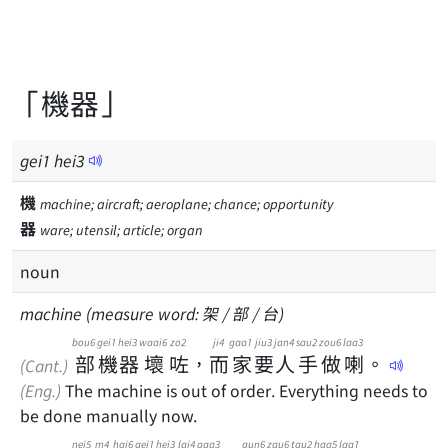
「機器」
gei
1
hei
3
機
machine; aircraft; aeroplane; chance; opportunity
器
ware; utensil; article; organ
noun
machine (measure word: 架 / 部 / 台)
bou6
gei1
hei3
waai6
zo2
ji4
gaa1
jiu3
jan4
sau2
zou6
laa3
部
機
器
壞
咗
，
而
家
要
人
手
做
喇
。
(Cant.)
(Eng.)
The machine is out of order. Everything needs to
be done manually now.
nei5
m4
hai6
gei1
hei3
lai4
gaa3
gun6
zau6
tau2
haa5
laa1