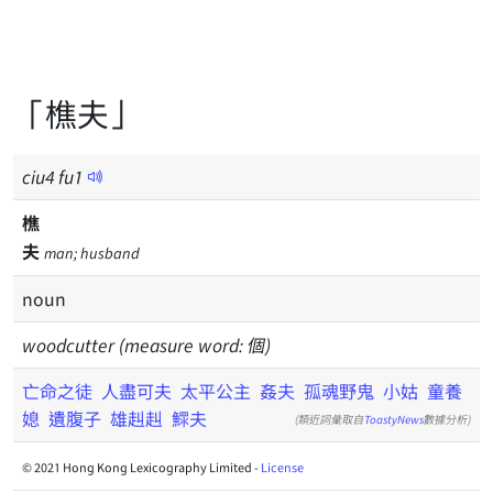
「樵夫」
ciu
4
fu
1
樵
夫
man; husband
noun
woodcutter (measure word: 個)
亡命之徒
人盡可夫
太平公主
姦夫
孤魂野鬼
小姑
童養
媳
遺腹子
雄赳赳
鰥夫
(類近詞彙取自
ToastyNews
數據分析)
© 2021 Hong Kong Lexicography Limited -
License