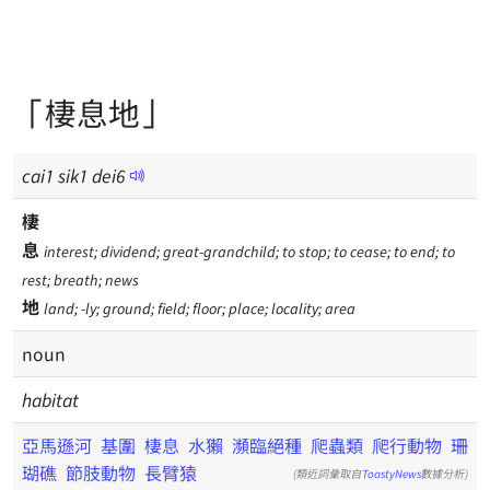
「棲息地」
cai
1
sik
1
dei
6
棲
息
interest; dividend; great-grandchild; to stop; to cease; to end; to
rest; breath; news
地
land; -ly; ground; field; floor; place; locality; area
noun
habitat
亞馬遜河
基圍
棲息
水獺
瀕臨絕種
爬蟲類
爬行動物
珊
瑚礁
節肢動物
長臂猿
(類近詞彙取自
ToastyNews
數據分析)