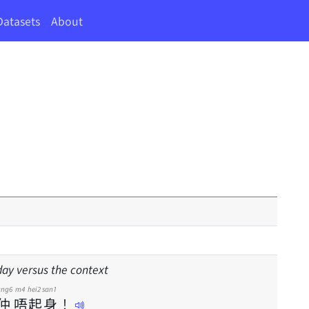
Datasets
About
 day versus the context
ung6
m4
hei2
san1
仲
唔
起
身
！