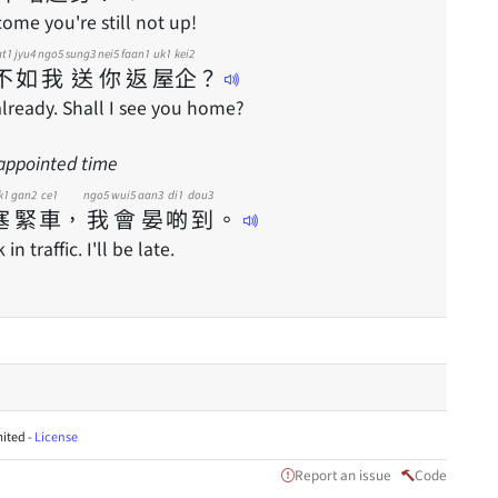
come you're still not up!
at1
jyu4
ngo5
sung3
nei5
faan1
uk1
kei2
不
如
我
送
你
返
屋
企
？
 already. Shall I see you home?
n appointed time
k1
gan2
ce1
ngo5
wui5
aan3
di1
dou3
塞
緊
車
，
我
會
晏
啲
到
。
in traffic. I'll be late.
ited -
License
Report an issue
Code