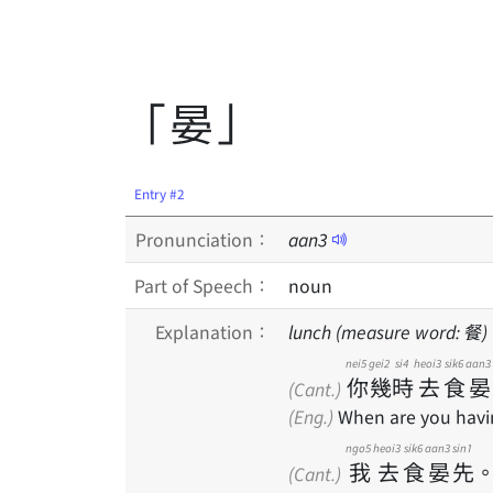
「晏」
Entry #2
Pronunciation：
aan
3
Part of Speech：
noun
Explanation：
lunch (measure word: 餐)
nei5
gei2
si4
heoi3
sik6
aan3
你
幾
時
去
食
晏
(Cant.)
(Eng.)
When are you havi
ngo5
heoi3
sik6
aan3
sin1
我
去
食
晏
先
(Cant.)