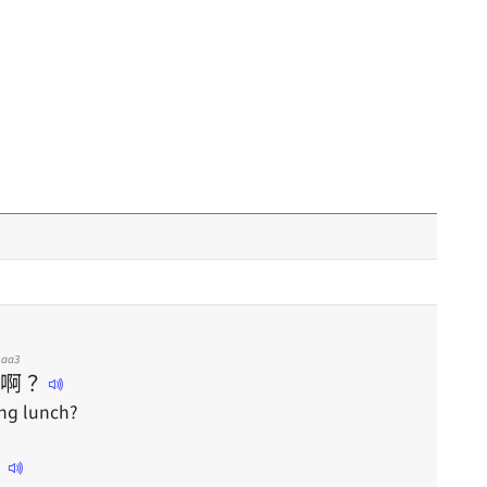
aa3
啊
？
ng lunch?
。