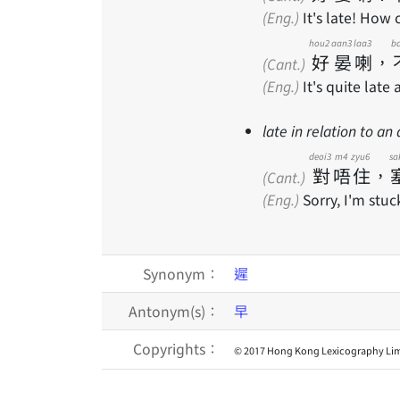
(Eng.)
It's late! How 
hou2
aan3
laa3
b
好
晏
喇
，
(Cant.)
(Eng.)
It's quite late
late in relation to a
deoi3
m4
zyu6
sa
對
唔
住
，
(Cant.)
(Eng.)
Sorry, I'm stuck 
Synonym：
遲
Antonym(s)：
早
Copyrights：
© 2017 Hong Kong Lexicography Lim