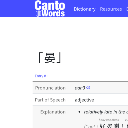
Dictionary
Resources
「晏」
Entry #1
Pronunciation：
aan
3
Part of Speech：
adjective
Explanation：
relatively late in the
hou2
aan3
laa3
z
好
晏
喇
！
(Cant.)