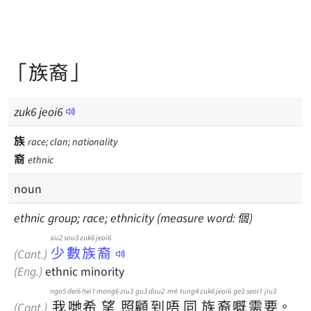
「族裔」
zuk
6
jeoi
6
族
race; clan; nationality
裔
ethnic
noun
ethnic group; race; ethnicity (measure word: 個)
siu2 sou3 zuk6 jeoi6
少數族裔
(Cant.)
(Eng.)
ethnic minority
ngo5
dei6
hei1
mong6
ziu3
gu3
dou2
m4
tung4
zuk6
jeoi6
ge3
seoi1
jiu3
我
哋
希
望
照
顧
到
唔
同
族
裔
嘅
需
要
。
(Cant.)