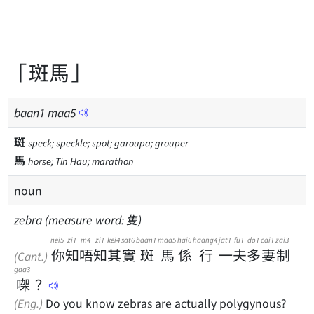
「斑馬」
baan
1
maa
5
斑
speck; speckle; spot; garoupa; grouper
馬
horse; Tin Hau; marathon
noun
zebra (measure word: 隻)
nei5
zi1
m4
zi1
kei4
sat6
baan1
maa5
hai6
haang4
jat1
fu1
do1
cai1
zai3
你
知
唔
知
其
實
斑
馬
係
行
一
夫
多
妻
制
(Cant.)
gaa3
㗎
？
(Eng.)
Do you know zebras are actually polygynous?