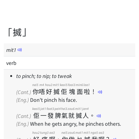
「搣」
mit
1
verb
to pinch; to nip; to tweak
nei5
m4
hou2
mit1
keoi5
faai3
min6
laa1
你
唔
好
搣
佢
塊
面
啦
！
(Cant.)
(Eng.)
Don't pinch his face.
keoi5
jat1
faat3
pei4
hei3
zau6
mit1
jan4
佢
一
發
脾
氣
就
搣
人
。
(Cant.)
(Eng.)
When he gets angry, he pinches others.
hou2
tung3
aa3
nei5
zou6
mat1
mit1
ngo5
aa3