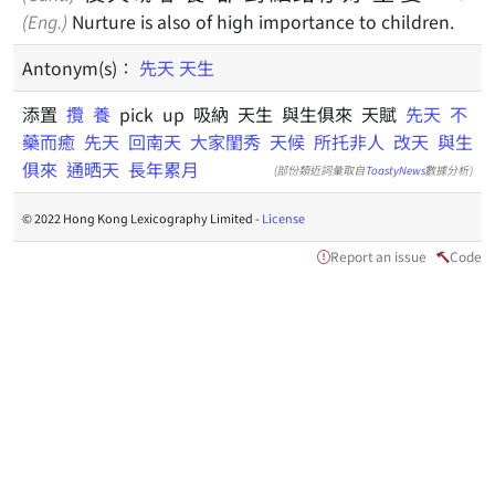
(Eng.)
Nurture is also of high importance to children.
Antonym(s)：
先天
天生
添置
攬
養
pick up 吸納 天生 與生俱來 天賦
先天
不
藥而癒
先天
回南天
大家閨秀
天候
所托非人
改天
與生
俱來
通晒天
長年累月
(部份類近詞彙取自
ToastyNews
數據分析)
© 2022 Hong Kong Lexicography Limited -
License
Report an issue
Code