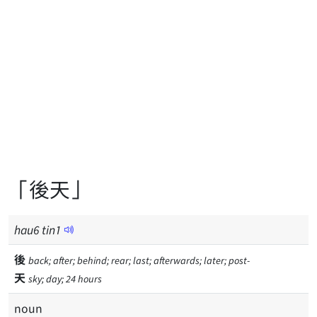
「後天」
hau
6
tin
1
後
back; after; behind; rear; last; afterwards; later; post-
天
sky; day; 24 hours
noun