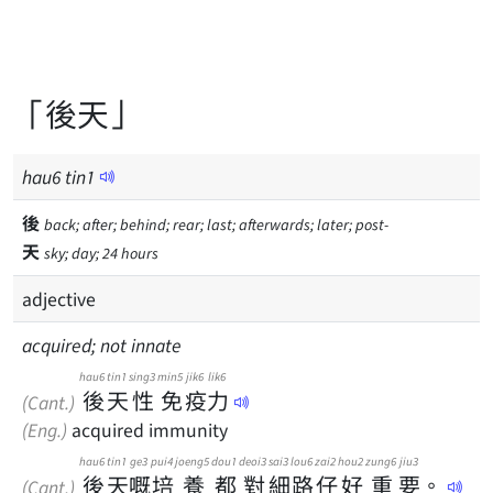
「後天」
hau
6
tin
1
後
back; after; behind; rear; last; afterwards; later; post-
天
sky; day; 24 hours
adjective
acquired; not innate
hau6
tin1
sing3
min5
jik6
lik6
後
天
性
免
疫
力
(Cant.)
(Eng.)
acquired immunity
hau6
tin1
ge3
pui4
joeng5
dou1
deoi3
sai3
lou6
zai2
hou2
zung6
jiu3
後
天
嘅
培
養
都
對
細
路
仔
好
重
要
。
(Cant.)