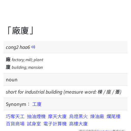
「廠廈」
cong
2
haa
6
廠
factory; mill; plant
廈
building; mansion
noun
short for industrial building (measure word: 棟 / 座 / 躉)
Synonym：
工廈
巧奪天工
抽油煙機
摩天大廈
烏燈黑火
煉油廠
爛尾樓
百貨商場
試身室
電子計算機
高樓大廈
(類近詞彙取自
ToastyNews
數據分析)