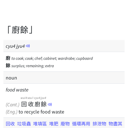
「廚餘」
cyu
4
jyu
4
廚
to cook; cook; chef; cabinet; wardrobe; cupboard
餘
surplus; remaining; extra
noun
food waste
wui4
sau1
cyu4
jyu4
回
收
廚
餘
(Cant.)
(Eng.)
to recycle food waste
回收
垃圾蟲
堆填區
堆肥
廢物
循環再用
排泄物
物盡其