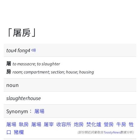
「屠房」
tou
4
fong
4
屠
to massacre; to slaughter
房
room; compartment; section; house; housing
noun
slaughterhouse
Synonym：
屠場
屠場
執房
屠場
屠宰
收容所
炮房
焚化爐
營房
牛房
牲
口
豬欄
(部份類近詞彙取自
ToastyNews
數據分析)