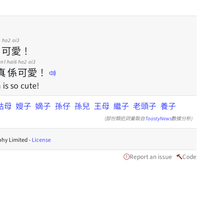
1
ho2
oi3
真
可
愛
！
an1
hai6
ho2
oi3
真
係
可
愛
！
is so cute!
姑母
嫂子
嫡子
孫仔
孫兒
王母
繼子
老頭子
養子
(部份類近詞彙取自
ToastyNews
數據分析)
hy Limited -
License
Report an issue
Code