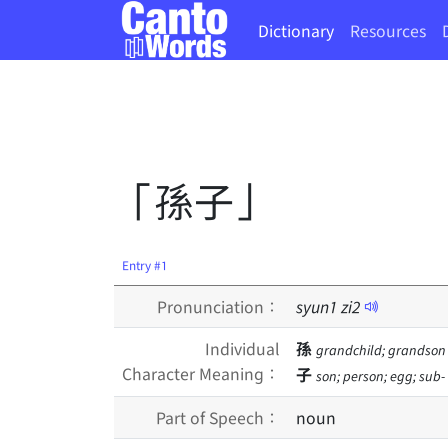
Dictionary
Resources
「孫子」
Entry #1
Pronunciation：
syun
1
zi
2
Individual
孫
grandchild; grandson
Character Meaning：
子
son; person; egg; sub-
Part of Speech：
noun