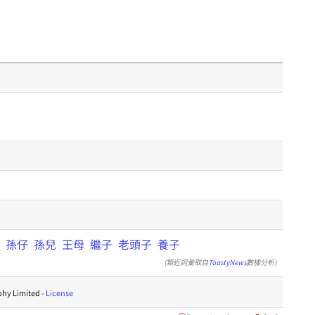
孫仔
孫兒
王母
繼子
老頭子
養子
(類近詞彙取自
ToastyNews
數據分析)
hy Limited -
License