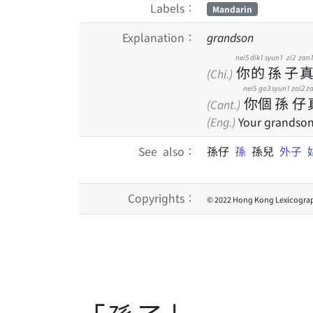
Labels：
Mandarin
Explanation：
grandson
nei5
dik1
syun1
zi2
zan
你
的
孫
子
(Chi.)
nei5
go3
syun1
zai2
z
你
個
孫
仔
(Cant.)
(Eng.)
Your grandson 
See also：
孫仔
孫
孫兒
外子
Copyrights：
© 2022 Hong Kong Lexicograp