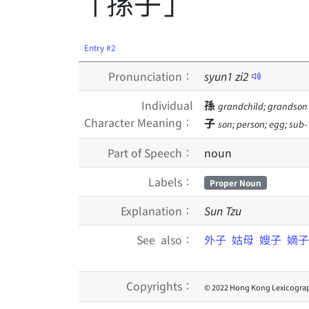
「孫子」
Entry #2
Pronunciation：
syun
1
zi
2
Individual
孫
grandchild; grandson
Character Meaning：
子
son; person; egg; sub-
Part of Speech：
noun
Labels：
Proper Noun
Explanation：
Sun Tzu
See also：
外子
姑母
嫂子
嫡子
Copyrights：
© 2022 Hong Kong Lexicograp