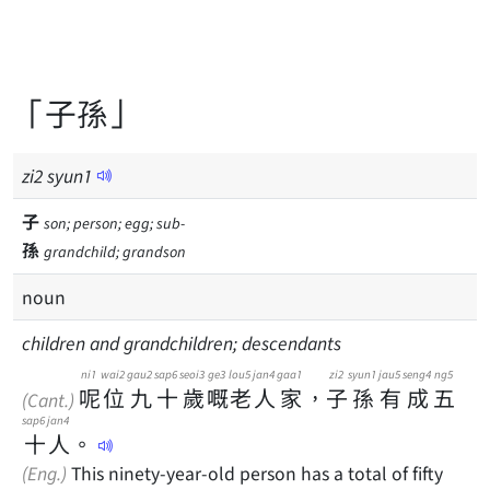
「子孫」
zi
2
syun
1
子
son; person; egg; sub-
孫
grandchild; grandson
noun
children and grandchildren; descendants
ni1
wai2
gau2
sap6
seoi3
ge3
lou5
jan4
gaa1
zi2
syun1
jau5
seng4
ng5
呢
位
九
十
歲
嘅
老
人
家
，
子
孫
有
成
五
(Cant.)
sap6
jan4
十
人
。
(Eng.)
This ninety-year-old person has a total of fifty